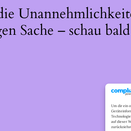
 die Unannehmlichkeit
gen Sache – schau bald
Um dir ein 
Geräteinfor
Technologie
auf dieser 
zurückziehs