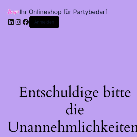
Ihr Onlineshop für Partybedarf
LinkedIn
Instagram
Facebook
Anmelden
Entschuldige bitte
die
Unannehmlichkeiten