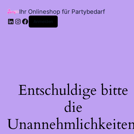
Ihr Onlineshop für Partybedarf
LinkedIn
Instagram
Facebook
Anmelden
Entschuldige bitte
die
Unannehmlichkeiten