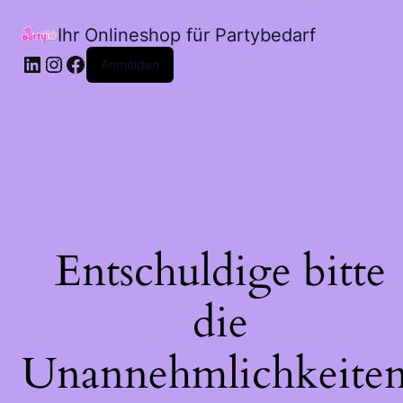
Ihr Onlineshop für Partybedarf
LinkedIn
Instagram
Facebook
Anmelden
Entschuldige bitte
die
Unannehmlichkeiten