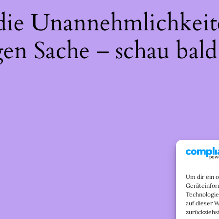
 die Unannehmlichkeit
gen Sache – schau bald
Um dir ein 
Geräteinfor
Technologie
auf dieser 
zurückziehs