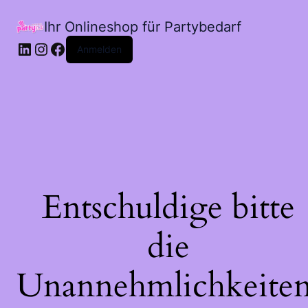
Ihr Onlineshop für Partybedarf
LinkedIn
Instagram
Facebook
Anmelden
Entschuldige bitte
die
Unannehmlichkeiten