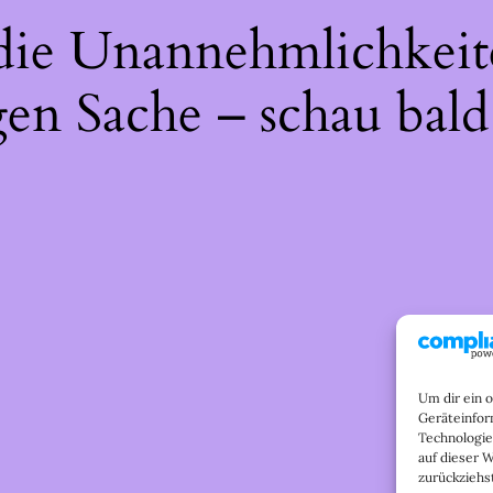
 die Unannehmlichkeit
gen Sache – schau bald
Um dir ein 
Geräteinfor
Technologie
auf dieser 
zurückziehs