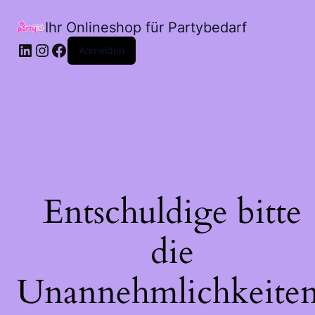
Ihr Onlineshop für Partybedarf
LinkedIn
Instagram
Facebook
Anmelden
Entschuldige bitte
die
Unannehmlichkeiten