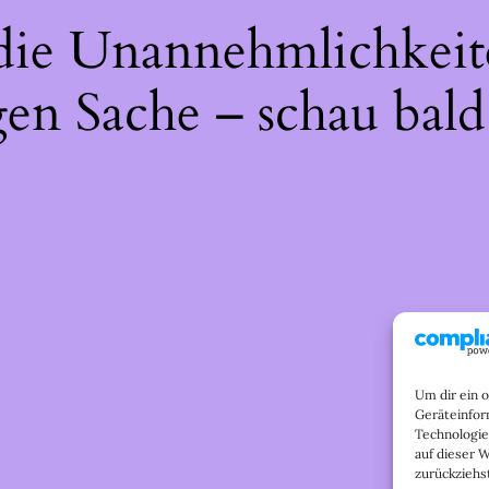
 die Unannehmlichkeit
gen Sache – schau bald
Um dir ein 
Geräteinfor
Technologie
auf dieser 
zurückziehs