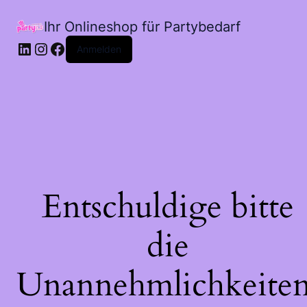
Ihr Onlineshop für Partybedarf
LinkedIn
Instagram
Facebook
Anmelden
Entschuldige bitte
die
Unannehmlichkeiten