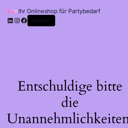
Ihr Onlineshop für Partybedarf
LinkedIn
Instagram
Facebook
Anmelden
Entschuldige bitte
die
Unannehmlichkeiten