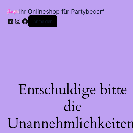
Ihr Onlineshop für Partybedarf
LinkedIn
Instagram
Facebook
Anmelden
Entschuldige bitte
die
Unannehmlichkeiten