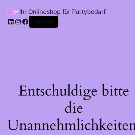
Ihr Onlineshop für Partybedarf
LinkedIn
Instagram
Facebook
Anmelden
Entschuldige bitte
die
Unannehmlichkeiten