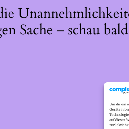
 die Unannehmlichkeit
gen Sache – schau bald
Um dir ein 
Geräteinfor
Technologie
auf dieser 
zurückziehs