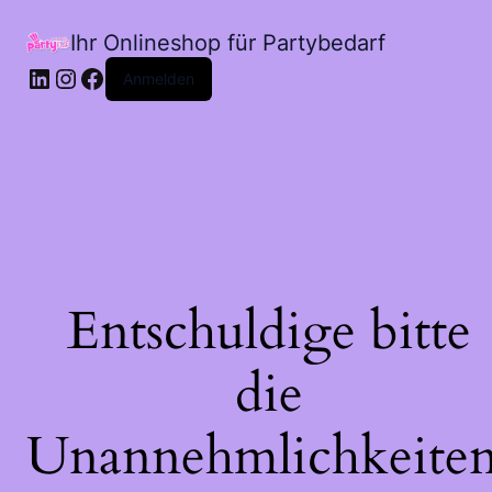
Ihr Onlineshop für Partybedarf
LinkedIn
Instagram
Facebook
Anmelden
Entschuldige bitte
die
Unannehmlichkeiten