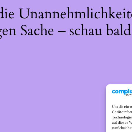
 die Unannehmlichkeit
gen Sache – schau bald
Um dir ein 
Geräteinfor
Technologie
auf dieser 
zurückziehs