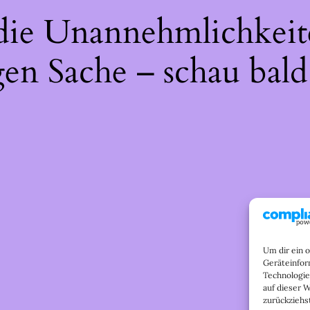
 die Unannehmlichkeit
gen Sache – schau bald
Um dir ein 
Geräteinfor
Technologie
auf dieser 
zurückziehs