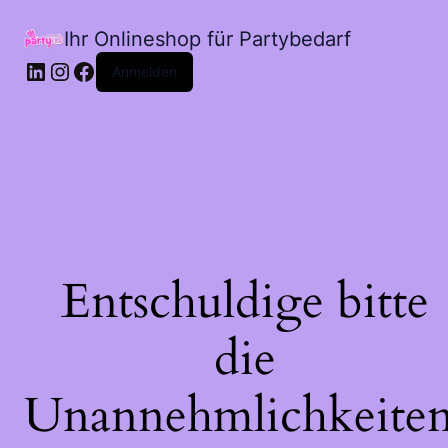
Ihr Onlineshop für Partybedarf
LinkedIn
Instagram
Facebook
Anmelden
Entschuldige bitte
die
Unannehmlichkeiten