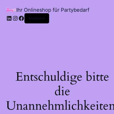
Ihr Onlineshop für Partybedarf
LinkedIn
Instagram
Facebook
Anmelden
Entschuldige bitte
die
Unannehmlichkeiten