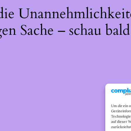
 die Unannehmlichkeit
gen Sache – schau bald
Um dir ein 
Geräteinfor
Technologie
auf dieser 
zurückziehs