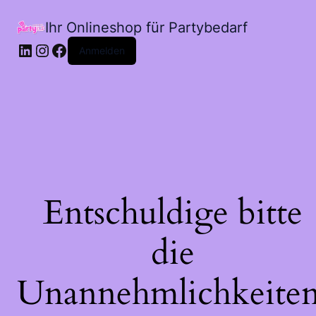
Ihr Onlineshop für Partybedarf
LinkedIn
Instagram
Facebook
Anmelden
Entschuldige bitte
die
Unannehmlichkeiten