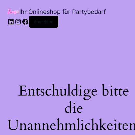
Ihr Onlineshop für Partybedarf
LinkedIn
Instagram
Facebook
Anmelden
Entschuldige bitte
die
Unannehmlichkeiten