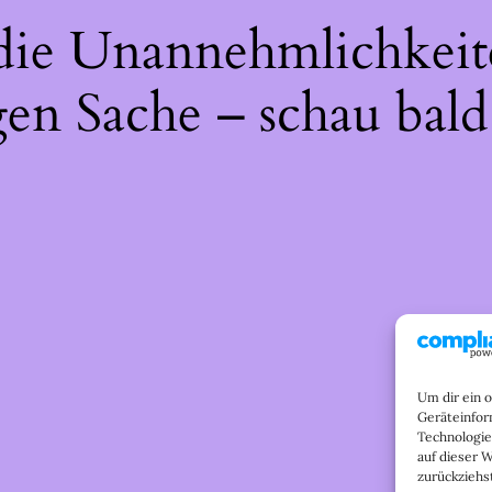
 die Unannehmlichkeit
gen Sache – schau bald
Um dir ein 
Geräteinfor
Technologie
auf dieser 
zurückziehs