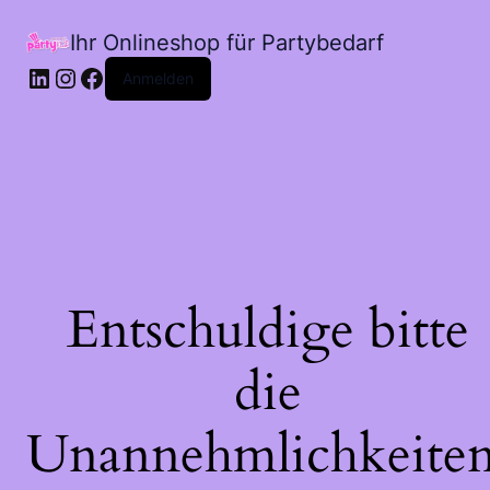
Ihr Onlineshop für Partybedarf
LinkedIn
Instagram
Facebook
Anmelden
Entschuldige bitte
die
Unannehmlichkeiten