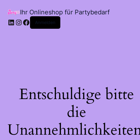
Ihr Onlineshop für Partybedarf
LinkedIn
Instagram
Facebook
Anmelden
Entschuldige bitte
die
Unannehmlichkeiten