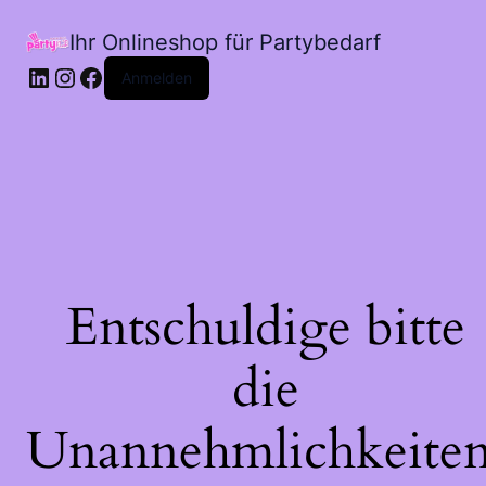
Ihr Onlineshop für Partybedarf
LinkedIn
Instagram
Facebook
Anmelden
Entschuldige bitte
die
Unannehmlichkeiten