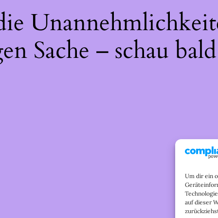
 die Unannehmlichkeit
gen Sache – schau bald
Um dir ein 
Geräteinfor
Technologie
auf dieser 
zurückziehs