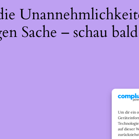
 die Unannehmlichkeit
gen Sache – schau bald
Um dir ein 
Geräteinfor
Technologie
auf dieser 
zurückziehs