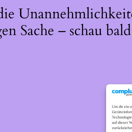
 die Unannehmlichkeit
gen Sache – schau bald
Um dir ein 
Geräteinfor
Technologie
auf dieser 
zurückziehs