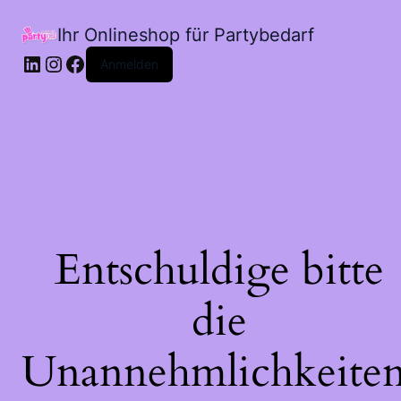
Ihr Onlineshop für Partybedarf
LinkedIn
Instagram
Facebook
Anmelden
Entschuldige bitte
die
Unannehmlichkeiten