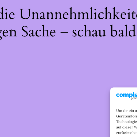
 die Unannehmlichkeit
gen Sache – schau bald
Um dir ein 
Geräteinfor
Technologie
auf dieser 
zurückziehs