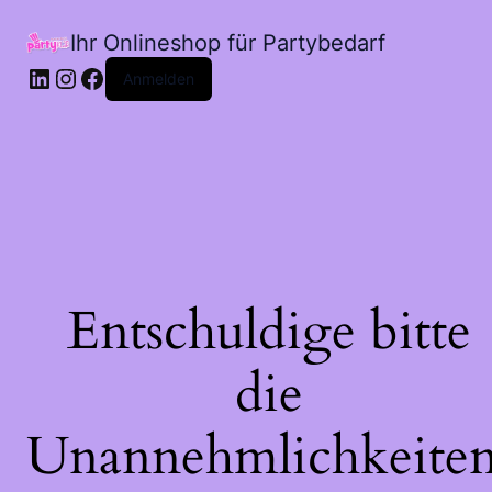
Ihr Onlineshop für Partybedarf
LinkedIn
Instagram
Facebook
Anmelden
Entschuldige bitte
die
Unannehmlichkeiten