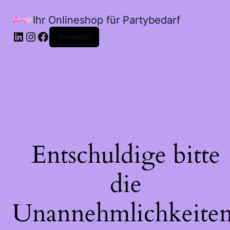
Ihr Onlineshop für Partybedarf
LinkedIn
Instagram
Facebook
Anmelden
Entschuldige bitte
die
Unannehmlichkeiten