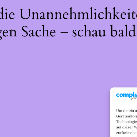
 die Unannehmlichkeit
gen Sache – schau bald
Um dir ein 
Geräteinfor
Technologie
auf dieser 
zurückziehs