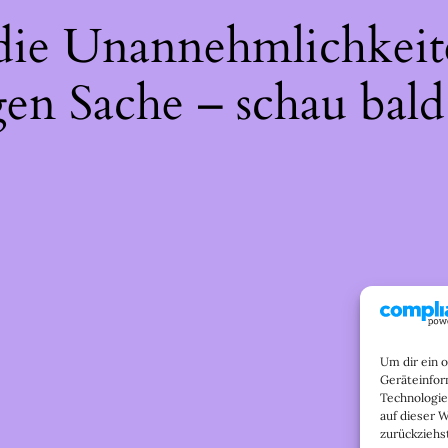
 die Unannehmlichkeit
gen Sache – schau bald
Um dir ein 
Geräteinfor
Technologie
auf dieser 
zurückziehs