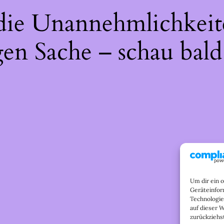
 die Unannehmlichkeit
gen Sache – schau bald
Um dir ein 
Geräteinfor
Technologie
auf dieser 
zurückziehs