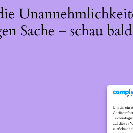
 die Unannehmlichkeit
gen Sache – schau bald
Um dir ein 
Geräteinfor
Technologie
auf dieser 
zurückziehs