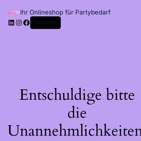
Ihr Onlineshop für Partybedarf
LinkedIn
Instagram
Facebook
Anmelden
Entschuldige bitte
die
Unannehmlichkeiten