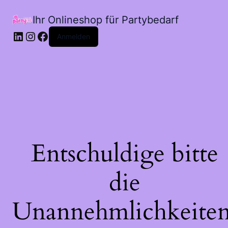
Ihr Onlineshop für Partybedarf
LinkedIn
Instagram
Facebook
Anmelden
Entschuldige bitte
die
Unannehmlichkeiten