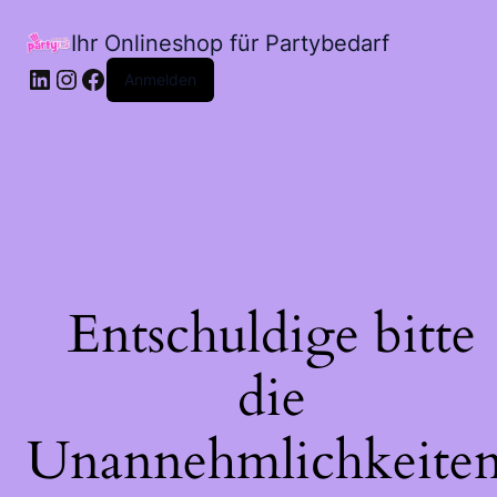
Ihr Onlineshop für Partybedarf
LinkedIn
Instagram
Facebook
Anmelden
Entschuldige bitte
die
Unannehmlichkeiten