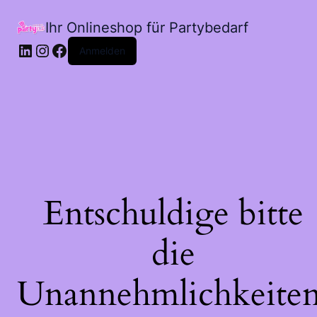
Ihr Onlineshop für Partybedarf
LinkedIn
Instagram
Facebook
Anmelden
Entschuldige bitte
die
Unannehmlichkeiten