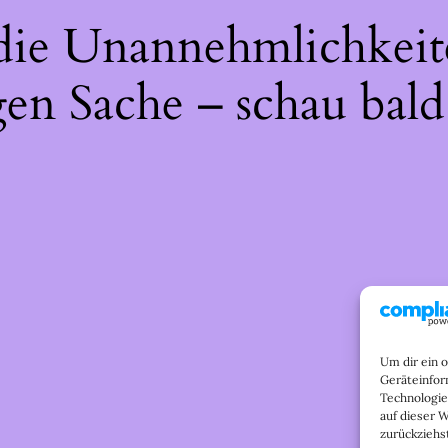
 die Unannehmlichkeit
gen Sache – schau bald
Um dir ein 
Geräteinfor
Technologie
auf dieser 
zurückziehs