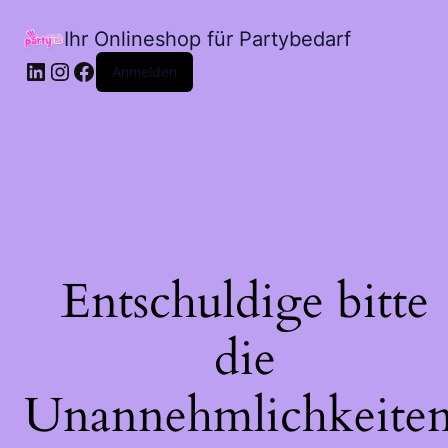
Ihr Onlineshop für Partybedarf
LinkedIn
Instagram
Facebook
Anmelden
Entschuldige bitte
die
Unannehmlichkeiten