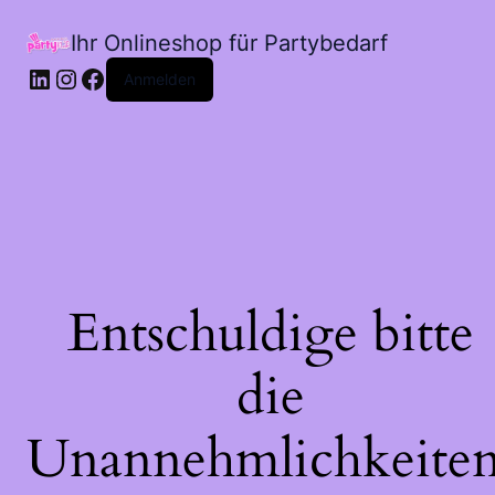
Ihr Onlineshop für Partybedarf
LinkedIn
Instagram
Facebook
Anmelden
Entschuldige bitte
die
Unannehmlichkeiten