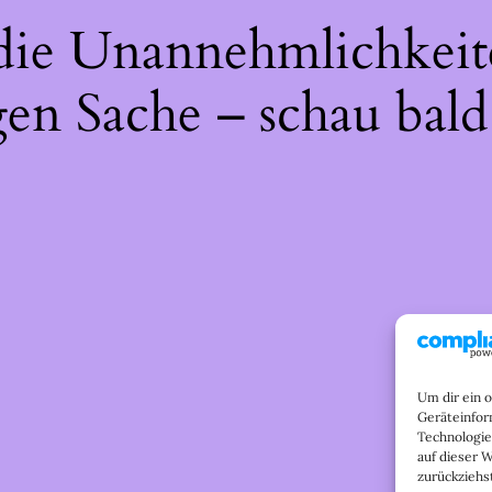
 die Unannehmlichkeit
gen Sache – schau bald
Um dir ein 
Geräteinfor
Technologie
auf dieser 
zurückziehs