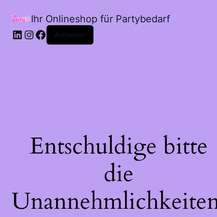
Ihr Onlineshop für Partybedarf
LinkedIn
Instagram
Facebook
Anmelden
Entschuldige bitte
die
Unannehmlichkeiten