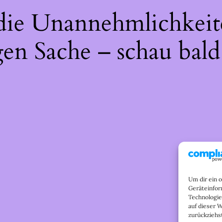
 die Unannehmlichkeit
gen Sache – schau bald
Um dir ein 
Geräteinfor
Technologie
auf dieser 
zurückziehs