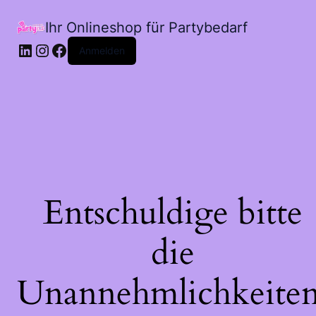
Ihr Onlineshop für Partybedarf
LinkedIn
Instagram
Facebook
Anmelden
Entschuldige bitte
die
Unannehmlichkeiten