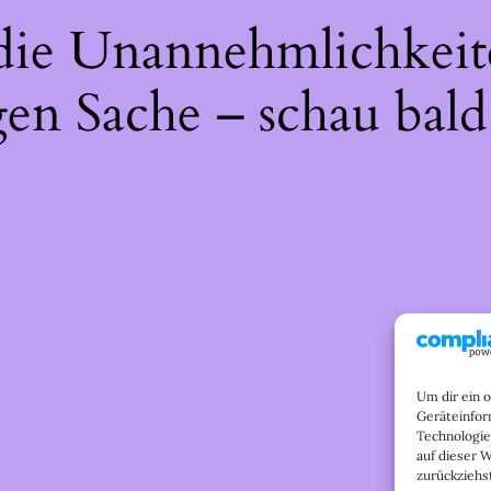
 die Unannehmlichkeit
gen Sache – schau bald
Um dir ein 
Geräteinfor
Technologie
auf dieser 
zurückziehs