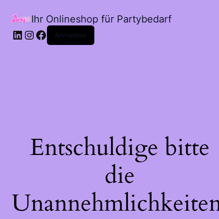
Ihr Onlineshop für Partybedarf
LinkedIn
Instagram
Facebook
Anmelden
Entschuldige bitte
die
Unannehmlichkeiten